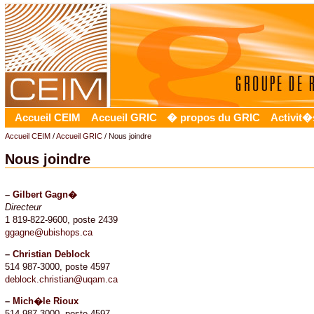
Accueil CEIM
Accueil GRIC
� propos du GRIC
Activit�
Accueil CEIM
/
Accueil GRIC
/ Nous joindre
Nous joindre
–
Gilbert Gagn�
Directeur
1 819-822-9600, poste 2439
ggagne@ubishops.ca
–
Christian Deblock
514 987-3000, poste 4597
deblock.christian@uqam.ca
–
Mich�le Rioux
514 987-3000, poste 4597