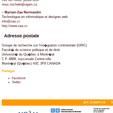
rioux.michele@uqam.ca
–
Myriam-Zaa Normandin
Technologue en informatique et designer web
info@zaa.cc
http://www.zaa.cc
Adresse postale
Groupe de recherche sur l’int�gration continentale (GRIC)
Facult� de science politique et de droit
Universit� du Qu�bec à Montr�al
C.P. 8888, succursale Centre-ville
Montr�al (Qu�bec) H3C 3P8 CANADA
Partager
Facebook
Twitter
gric @uqam.ca
S